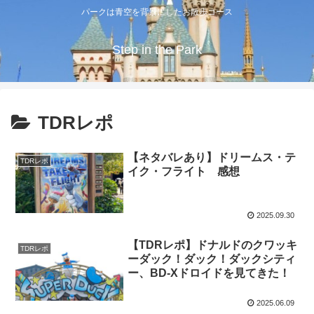
パークは青空を背景にしたお散歩コース
Step in the Park
TDRレポ
【ネタバレあり】ドリームス・テ
TDRレポ
イク・フライト 感想
2025.09.30
【TDRレポ】ドナルドのクワッキ
TDRレポ
ーダック！ダック！ダックシティ
ー、BD-Xドロイドを見てきた！
2025.06.09